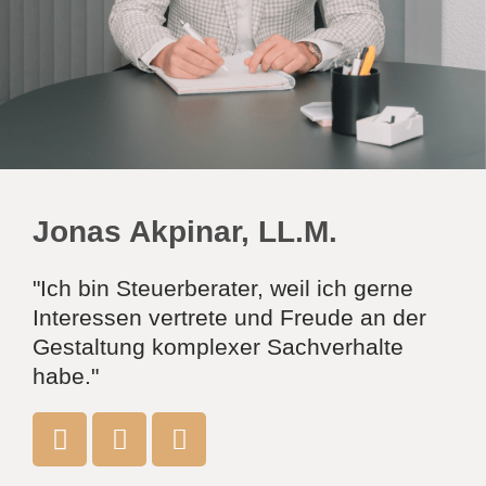
Jonas Akpinar, LL.M.
"Ich bin Steuerberater, weil ich gerne
Interessen vertrete und Freude an der
Gestaltung komplexer Sachverhalte
habe."
I
E
P
n
n
h
s
v
o