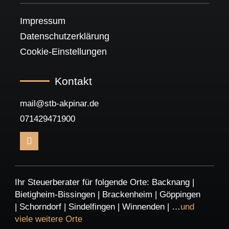
Impressum
Datenschutzerklärung
Cookie-Einstellungen
Kontakt
mail@stb-akpinar.de
071429471900
I
n
s
t
a
Ihr Steuerberater für folgende Orte:
Backnang
|
g
r
Bietigheim-Bissingen
|
Brackenheim
|
Göppingen
a
|
Schorndorf
|
Sindelfingen
|
Winnenden
| …
und
m
viele weitere Orte