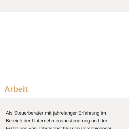
t
e
n
a
l
e
g
o
-
r
p
a
a
e
l
m
t
Arbeit
Als Steuerberater mit jahrelanger Erfahrung im
Bereich der Unternehmensbesteuerung und der
Erstellung von Jahresabschlüssen verschiedener